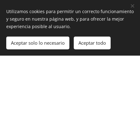
colaborando con
Los40
en el programa
El
Utilizamos cookies para permitir un correcto funcionamiento
After
, emitido por la emisora (México),
y seguro en nuestra página web, y para ofrecer la mejor
experiencia posible al usuario.
Aceptar solo lo necesario
Aceptar todo
Actualmente emite sus programas
en
Radio Tentación Madrid
,
Sus programas se emiten a través de mas
de 100 emisoras de toda España y