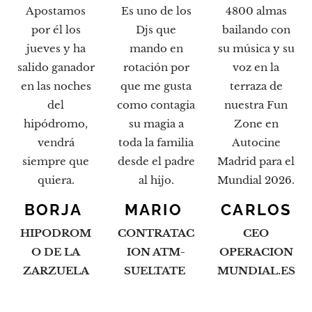
Apostamos
Es uno de los
4800 almas
por él los
Djs que
bailando con
jueves y ha
mando en
su música y su
salido ganador
rotación por
voz en la
en las noches
que me gusta
terraza de
del
como contagia
nuestra Fun
hipódromo,
su magia a
Zone en
vendrá
toda la familia
Autocine
siempre que
desde el padre
Madrid para el
quiera.
al hijo.
Mundial 2026.
BORJA
MARIO
CARLOS
HIPODROM
CONTRATAC
CEO
O DE LA
ION ATM-
OPERACION
ZARZUELA
SUELTATE
MUNDIAL.ES