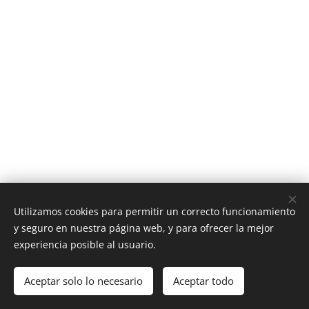
Utilizamos cookies para permitir un correcto funcionamiento
y seguro en nuestra página web, y para ofrecer la mejor
www.santiabellandj.com
experiencia posible al usuario.
Todos los derechos reservados 2019
Aceptar solo lo necesario
Aceptar todo
Creado con
Webnode
Cookies